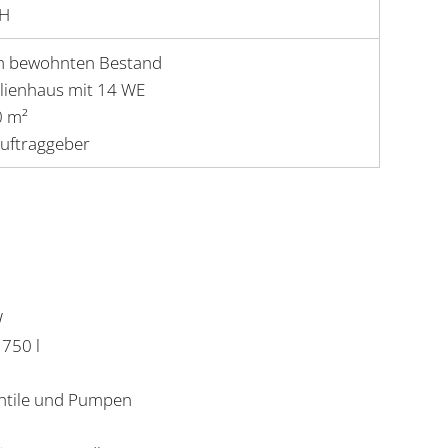
bH
 bewohnten Bestand
lienhaus mit 14 WE
0 m²
Auftraggeber
W
 750 l
ntile und Pumpen