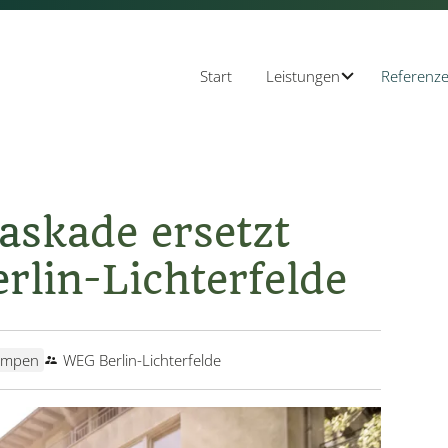
Navigation
Start
Referenz
Leistungen
überspringen
kade ersetzt
rlin-Lichterfelde
umpen
WEG Berlin-Lichterfelde